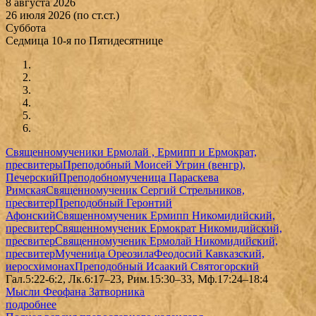
8 августа 2026
26 июля 2026 (по ст.ст.)
Суббота
Седмица 10-я по Пятидесятнице
Священномученики Ермолай , Ермипп и Ермократ,
пресвитеры
Преподобный Моисей Угрин (венгр),
Печерский
Преподобномученица Параскева
Римская
Священномученик Сергий Стрельников,
пресвитер
Преподобный Геронтий
Афонский
Священномученик Ермипп Никомидийский,
пресвитер
Священномученик Ермократ Никомидийский,
пресвитер
Священномученик Ермолай Никомидийский,
пресвитер
Мученица Ореозила
Феодосий Кавказский,
иеросхимонах
Преподобный Исаакий Святогорский
Гал.5:22-6:2, Лк.6:17–23, Рим.15:30–33, Мф.17:24–18:4
Мысли Феофана Затворника
подробнее