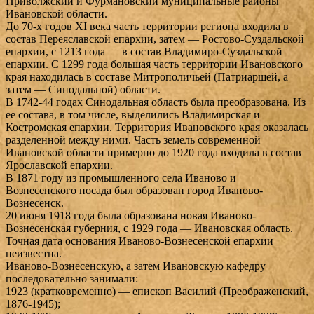
Приволжский и Фурмановский муниципальные районы
Ивановской области.
До 70-х годов XI века часть территории региона входила в
состав Переяславской епархии, затем — Ростово-Суздальской
епархии, с 1213 года — в состав Владимиро-Суздальской
епархии. С 1299 года большая часть территории Ивановского
края находилась в составе Митрополичьей (Патриаршей, а
затем — Синодальной) области.
В 1742-44 годах Синодальная область была преобразована. Из
ее состава, в том числе, выделились Владимирская и
Костромская епархии. Территория Ивановского края оказалась
разделенной между ними. Часть земель современной
Ивановской области примерно до 1920 года входила в состав
Ярославской епархии.
В 1871 году из промышленного села Иваново и
Вознесенского посада был образован город Иваново-
Вознесенск.
20 июня 1918 года была образована новая Иваново-
Вознесенская губерния, с 1929 года — Ивановская область.
Точная дата основания Иваново-Вознесенской епархии
неизвестна.
Иваново-Вознесенскую, а затем Ивановскую кафедру
последовательно занимали:
1923 (кратковременно) — епископ Василий (Преображенский,
1876-1945);