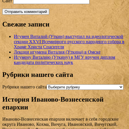
Сайт
Свежие записи
Игумен Виталий (Уткин) выступил на идеологической
секции XXVI Всемирного русского народного собора в
Храме Христа Спасителя
Лекции игумена Виталия (Уткина) в Омске
Игумену Виталию (Уткину) в МГУ вручен диплом
кандидата политических наук
Рубрики нашего сайта
Рубрики нашего сайта
История Иваново-Вознесенской
епархии
Иваново-Вознесенская епархия включает в себя городские
округа Иваново, Кохма, Вичуга, Ивановский, Вичугский,