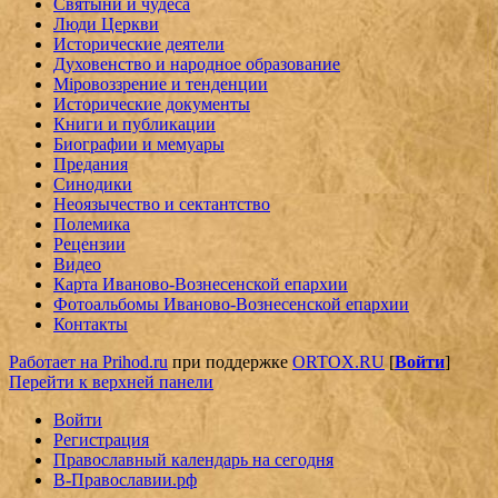
Святыни и чудеса
Люди Церкви
Исторические деятели
Духовенство и народное образование
Мiровоззрение и тенденции
Исторические документы
Книги и публикации
Биографии и мемуары
Предания
Синодики
Неоязычество и сектантство
Полемика
Рецензии
Видео
Карта Иваново-Вознесенской епархии
Фотоальбомы Иваново-Вознесенской епархии
Контакты
Работает на Prihod.ru
при поддержке
ORTOX.RU
[
Войти
]
Перейти к верхней панели
Войти
Регистрация
Православный календарь на сегодня
В-Православии.рф