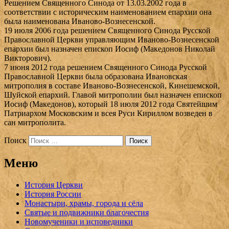
Решением Священного Синода от 13.03.2002 года в
соответствии с историческим наименованием епархии она
была наименована Иваново-Вознесенской.
19 июля 2006 года решением Священного Синода Русской
Православной Церкви управляющим Иваново-Вознесенской
епархии был назначен епископ Иосиф (Македонов Николай
Викторович).
7 июня 2012 года решением Священного Синода Русской
Православной Церкви была образована Ивановская
митрополия в составе Иваново-Вознесенской, Кинешемской,
Шуйской епархий. Главой митрополии был назначен епископ
Иосиф (Македонов), который 18 июля 2012 года Святейшим
Патриархом Московским и всея Руси Кириллом возведен в
сан митрополита.
Поиск
Меню
История Церкви
История России
Монастыри, храмы, города и сёла
Святые и подвижники благочестия
Новомученики и исповедники