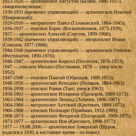
1923-1926 — архиепископ Августин (Беляев, 1886-1937),
священномученик;
1930-1931 (временно управляющий) — архиепископ Николай
(Покровский);
1929-1936 — митрополит Павел (Гальковский, 1864-1945);
1936-1937 — епископ Борис (Воскобойников, 1875-1939),
1937 — архиепископ Алексий (Сергеев, 1899-1968);
1939-1942 (временно управляющий) — митрополит Иоанн
(Соколов, 1877-1968);
1944-1946 (временно управляющий) — архиепископ Онисим
(Фестинатов, 1890-1970);
1946-1947 — архиепископ Кирилл (Поспелов, 1876-1953);
1947 — епископ Михаил (Постников, 1878 — умер после
1952);
1947-1948 — епископ Паисий (Образцов, 1888-1953);
1948-1956 — архиепископ Венедикт (Поляков, 1884-1963);
1956-1958 — епископ Роман (Танг, умер в 1963);
1958-1963 — архиепископ Илларион (Прохоров, 1889-1973);
1963-1964 — архиепископ Леонид (Лобачев, 1896-1967);
1964-1966 — митрополит Антоний (Кротевич, 1889-1973);
1966-1968 — епископ Поликарп (Прийман, 1912-1989);
1968-1973 — архиепископ Феодосий (Погорский, 1909-1975);
1973-1977 — архиепископ Иов (Кресович, 1898-1977);
1977 — 19.08.2006 — архиепископ Амвросий (Щуров,
родился в 1930, в настоящее время – на покое);