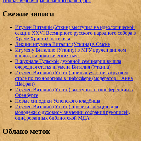
Полная версия православного календаря
Свежие записи
Игумен Виталий (Уткин) выступил на идеологической
секции XXVI Всемирного русского народного собора в
Храме Христа Спасителя
Лекции игумена Виталия (Уткина) в Омске
Игумену Виталию (Уткину) в МГУ вручен диплом
кандидата политических наук
В журнале Тульской духовной семинарии вышла
очередная статья игумена Виталия (Уткина)
Игумен Виталий (Уткин) принял участие в круглом
столе по технологиям в инфосфере (модератор – Анна
Шафран)
Игумен Виталий (Уткин) выступил на конференции в
Оренбурге
Новые синодики Успенского кладбища
Игумен Виталий (Уткин) прочитал лекцию для
молодежи о духовном значении собрания рукописей,
оцифрованных библиотекой МДА
Облако меток