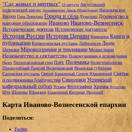
"Сад живых и мертвых"
10 августа
Августовский
Васильевское
политический кризис
Архимандрит Авель (Македонов)
Города и сёла
Видео
Духовенство и
Гора Левитана
Дунилово
Иваново-Вознесенск
Иваново
народное образование
Исторические деятели
Исторические документы
История России
История Церкви
Книги и
Кинешма
публикации
Люди
Кривоезерская пустынь
Либерализм
Мiровоззрение и тенденции
Церкви
Монастыри
Неоязычество и сектантство
Новомученики и исповедники
Полемика
Плёс
Петропавловская гора
Палех
Политтехнологии
Рязанская губерния
Преподобный Паисий Величковский
Святые
Саровская пустынь
Святой блаженный Симон Юрьевецкий
Синодики
Успенский
и подвижники благочестия
кафедральный собор
Фотографии
Храмы
Уставы
Хуторово
Щаповы
Юрьевец
Шуя
блаженный Киприан Уводский
Карта Иваново-Вознесенской епархии
Поделиться:
Twitter