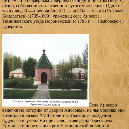
питаемый и безмерным доверием Господу, и опытом святых
отцов, собственною жертвенно-неугасимою верою. Один из
таких людей — преподобный Назарий Валаамский (Николай
Кондратьев) (1735-1809), уроженец села Аносова
Темниковского уезда Воронежской (с 1796 г. — Тамбовской )
губернии.
Село Аносово
ведет свою историю от дворян Аносовых, на чьих землях оно
возникло в начале XVII столетия. Уже после рождения
будущего игумена Назария село, стоящее на берегу реки
Ермишь становится центром Ермишинской волости и