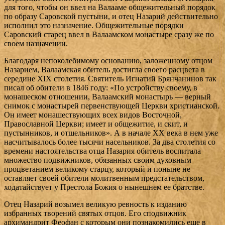
для того, чтобы он ввел на Валааме общежительный порядок
по образу Саровской пустыни, и отец Назарий действительно
исполнил это назначение. Общежительные порядки
Саровский старец ввел в Валаамском монастыре сразу же по
своем назначении.
Благодаря непоколебимому основанию, заложенному отцом
Назарием, Валаамская обитель достигла своего расцвета в
середине XIX столетия. Святитель Игнатий Брянчанинов так
писал об обители в 1846 году: «По устройству своему, в
монашеском отношении, Валаамский монастырь — верный
снимок с монастырей первенствующей Церкви христианской.
Он имеет монашествующих всех видов Восточной,
Православной Церкви; имеет и общежитие, и скит, и
пустынников, и отшельников». А в начале XX века в нем уже
насчитывалось более тысячи насельников. За два столетия со
времени настоятельства отца Назария обитель воспитала
множество подвижников, обязанных своим духовным
процветанием великому старцу, который и поныне не
оставляет своей обители молитвенным предстательством,
ходатайствует у Престола Божия о нынешнем ее братстве.
Отец Назарий возымел великую ревность к изданию
избранных творений святых отцов. Его сподвижник
архимандрит Феофан с которым они познакомились еще в