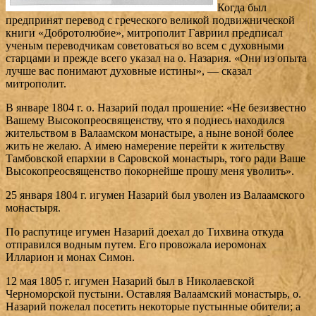
Когда был
предпринят перевод с греческого великой подвижнической
книги «Добротолюбие», митрополит Гавриил предписал
ученым переводчикам советоваться во всем с духовными
старцами и прежде всего указал на о. Назария. «Они из опыта
лучше вас понимают духовные истины», — сказал
митрополит.
В январе 1804 г. о. Назарий подал прошение: «Не безизвестно
Вашему Высокопреосвященству, что я поднесь находился
жительством в Валаамском монастыре, а ныне воной более
жить не желаю. А имею намерение перейти к жительству
Тамбовской епархии в Саровской монастырь, того ради Ваше
Высокопреосвященство покорнейше прошу меня уволить».
25 января 1804 г. игумен Назарий был уволен из Валаамского
монастыря.
По распутице игумен Назарий доехал до Тихвина откуда
отправился водным путем. Его провожала иеромонах
Илларион и монах Симон.
12 мая 1805 г. игумен Назарий был в Николаевской
Черноморской пустыни. Оставляя Валаамский монастырь, о.
Назарий пожелал посетить некоторые пустынные обители; а