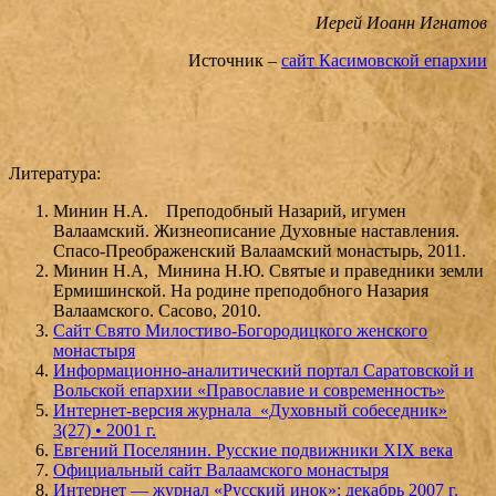
Иерей Иоанн Игнатов
Источник –
сайт Касимовской епархии
Литература:
Минин Н.А. Преподобный Назарий, игумен
Валаамский. Жизнеописание Духовные наставления.
Спасо-Преображенский Валаамский монастырь, 2011.
Минин Н.А, Минина Н.Ю. Святые и праведники земли
Ермишинской. На родине преподобного Назария
Валаамского. Сасово, 2010.
Сайт Свято Милостиво-Богородицкого женского
монастыря
Информационно-аналитический портал Саратовской и
Вольской епархии «Православие и современность»
Интернет-версия журнала «Духовный собеседник»
3(27) • 2001 г.
Евгений Поселянин. Русские подвижники XIX века
Официальный сайт Валаамского монастыря
Интернет — журнал «Русский инок»: декабрь 2007 г.