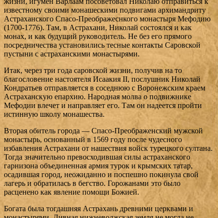
жизни, игумен Варлаам посоветовал Николаю отправиться к
известному своими монашескими подвигами архимандриту
Астраханского Спасо-Преображеснкого монастыря Мефодию
(1700-1776). Там, в Астрахани, Николай состоялся и как
монах, и как будущий руководитель. Не без его прямого
посредничества установились тесные контакты Саровской
пустыни с астраханскими монастырями.
Итак, через три года саровской жизни, получив на то
благословение настоятеля Исаакия II, послушник Николай
Кондратьев отправляется в соседнюю с Воронежским краем
Астраханскую епархию. Народная молва о подвижнике
Мефодии влечет и направляет его. Там он надеется пройти
истинную школу монашества.
Вторая обитель города — Спасо-Преображенский мужской
монастырь, основанный в 1569 году после чудесного
избавления Астрахани от нашествия войск турецкого султана.
Тогда значительно превосходившая силы астраханского
гарнизона объединенная армия турок и крымских татар,
осадившая город, неожиданно и поспешно покинула свой
лагерь и обратилась в бегство. Горожанами это было
расценено как явление помощи Божией.
Богата была тогдашняя Астрахань древними церквами и
монастырями. Дивная нижневолжская земля не могла не