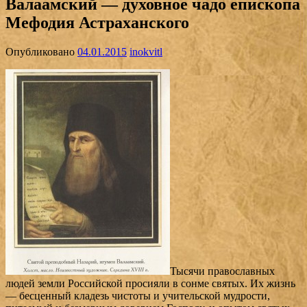
Валаамский — духовное чадо епископа
Мефодия Астраханского
Опубликовано
04.01.2015
inokvitl
Тысячи православных
людей земли Российской просияли в сонме святых. Их жизнь
— бесценный кладезь чистоты и учительской мудрости,