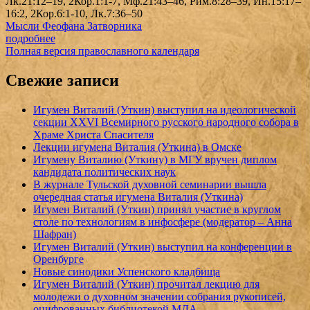
Лк.21:12–19, 2Кор.1:1-7, Мф.21:43–46, Рим.8:28–39, Ин.15:17–
16:2, 2Кор.6:1-10, Лк.7:36–50
Мысли Феофана Затворника
подробнее
Полная версия православного календаря
Свежие записи
Игумен Виталий (Уткин) выступил на идеологической
секции XXVI Всемирного русского народного собора в
Храме Христа Спасителя
Лекции игумена Виталия (Уткина) в Омске
Игумену Виталию (Уткину) в МГУ вручен диплом
кандидата политических наук
В журнале Тульской духовной семинарии вышла
очередная статья игумена Виталия (Уткина)
Игумен Виталий (Уткин) принял участие в круглом
столе по технологиям в инфосфере (модератор – Анна
Шафран)
Игумен Виталий (Уткин) выступил на конференции в
Оренбурге
Новые синодики Успенского кладбища
Игумен Виталий (Уткин) прочитал лекцию для
молодежи о духовном значении собрания рукописей,
оцифрованных библиотекой МДА