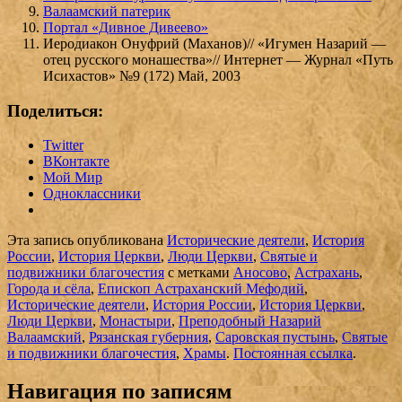
Валаамский патерик
Портал «Дивное Дивеево»
Иеродиакон Онуфрий (Маханов)// «Игумен Назарий —
отец русского монашества»// Интернет — Журнал «Путь
Исихастов» №9 (172) Май, 2003
Поделиться:
Twitter
ВКонтакте
Мой Мир
Одноклассники
Эта запись опубликована
Исторические деятели
,
История
России
,
История Церкви
,
Люди Церкви
,
Святые и
подвижники благочестия
с метками
Аносово
,
Астрахань
,
Города и сёла
,
Епископ Астраханский Мефодий
,
Исторические деятели
,
История России
,
История Церкви
,
Люди Церкви
,
Монастыри
,
Преподобный Назарий
Валаамский
,
Рязанская губерния
,
Саровская пустынь
,
Святые
и подвижники благочестия
,
Храмы
.
Постоянная ссылка
.
Навигация по записям