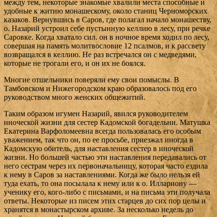
между тем, некоторые знакомые хвалили места способные и
удобные к житию монашескому, около станиц Черноморских
казаков. Вернувшись в Саров, где полагал начало монашеству,
о. Назарий устроил себе пустынную келлию в лесу, при речке
Саровке. Когда хватало сил. он в ночное время ходил по лесу,
совершая на память молитвословие 12 псалмов, и к рассвету
возвращался в келлию. Не раз встречался он с медведями,
которые не трогали его, и он их не боялся.
Многие отшельники поверяли ему свои помыслы. В
Тамбовском и Нижегородском краю образовалось под его
руководством много женских общежитий.
Таким образом игумен Назарий, явился руководителем
иноческой жизни для сестер Кадомской богадельни. Матушка
Екатерина Варфоломеевна всегда пользовалась его особым
уважением, так что он, по ее просьбе, приезжал иногда в
Кадомскую обитель, для наставления сестер в иноческой
жизни. Но большей частью эти наставления передавались от
него сестрам через их первоначальницу, которая часто ездила
к нему в Саров за наставлениями. Когда же было нельзя ей
туда ехать, то она посылала к нему или к о. Иллариону —
ученику его, кого-либо с письмами, и на письма эти получала
ответы. Некоторые из писем этих старцев до сих пор целы и
хранятся в монастырском архиве. За несколько недель до