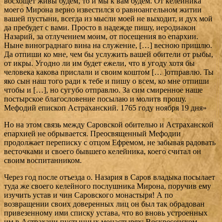
восхощет живы будем, то и мы к вам будем. От келейника
моего Мирона верно известился о равноангельном житии
вашей пустыни, всегда из мысли моей не выходит, и дух мой
да пребудет с вами. Просто в надежде пишу, иеродиакон
Назарий, за отлучением моим, от посещения во епархии.
Ныне винограднаго вина на служение, […] весною пришлю.
Да отпиши ко мне, чем бы услужить вашей обители от рыбы,
от икры. Угодно ли им будет ежели, что в угоду хотя бы
человека какова прислали и своим коштом [… ]отправлю. Ты
яко сын наш того ради к тебе и пишу о всем, ко мне отпиши
чтобы и […], но сугубо отправлю. За сим смиренное наше
постырское благословение посылаю и молитв прошу.
Мефодий епископ Астраханский. 1765 году ноября 19 дня»
Но на этом связь между Саровской обителью и Аст­раханской
епархией не обрывается. Преосвященный Мефодии
продолжает переписку с отцом Ефремом, не за­бывая радовать
весточками и своего бывшего келейника, коего считал он
своим воспитанником.
Через год после отъезда о. Назария в Саров владыка посылает
туда же своего келейного послушника Мирона, поручив ему
изучить устав и чин Саровского монастыря! А по
возвращении своих доверенных лиц он был так об­радован
привезенному ими списку устава, что во вновь устроенных
им в Астрахани пустынных монастырях: Воскресенском,