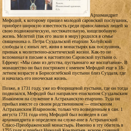
Архимандрит
Мефодий, к которому пришел молодой саровский послушник,
приобрел широкую известность среди православных людей за
свою подвижническую, нестяжательную, нищелюбивую
жизнь. Мелетий (так его звали в миру) родился в семье
священника о. Петра Суздальской епархии Холуйской
слободы и с юных лет, живя в монастырях как послушник,
привык к молитвенно-аскетической жизни. Как-то он
вспоминал в письме к настоятелю Саровской пустыни о.
Ефрему: «Мы сами из детства, пустыннаго же воспитания». В
монашество он был пострижен с именем Мефодий еще в 18-
летнем возрасте в Борисоглебской пустыни близ Суздаля, где
и началась его иноческая жизнь.
Позже, в 1731 году, уже из Флорищевой пустыни, где он тогда
подвизался, Мефодий был направлен епископом Суздальским
Иоакимом на служение в Астраханскую епархию. Туда он
прибыл вместе со своим родственником — епископом
Астраханским Иларионом, только что возведенным в сан. 1
августа 1731 года отец Мефодий был возведен в сан
архимандрита и определен на служе-ние в Астраханский
Спасо-Преображенский монастырь. Именно в эту обитель в
1755 году и прибыл Николай Кондратьев, вскоре ставший