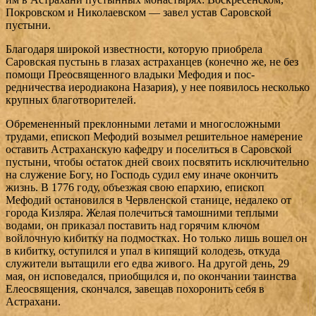
Покровском и Николаевском — завел устав Саровской
пустыни.
Благодаря широкой известности, которую приобре­ла
Саровская пустынь в глазах астраханцев (конечно же, не без
помощи Преосвященного владыки Мефодия и пос­
редничества иеродиакона Назария), у нее появилось не­сколько
крупных благотворителей.
Обремененный преклонными летами и многосложными
трудами, епископ Мефодий возымел решительное намерение
оставить Астраханскую кафедру и поселиться в Саровской
пустыни, чтобы остаток дней своих посвятить исключительно
на служение Богу, но Господь судил ему иначе окончить
жизнь. В 1776 году, объезжая свою епархию, епископ
Мефодий остановился в Червленской станице, недалеко от
города Кизляра. Желая полечиться тамошними теплыми
водами, он приказал поставить над горячим ключом
войлочную кибитку на подмостках. Но только лишь вошел он
в кибитку, оступился и упал в кипящий колодезь, откуда
служители вытащили его едва живого. На другой день, 29
мая, он исповедался, приобщился и, по окончании таинства
Елеосвящения, скончался, завещав похоронить себя в
Астрахани.