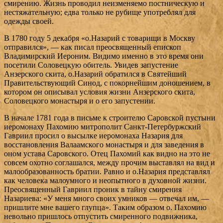
смирению. Жизнь проводил неизменяемо постническую и
нестяжательную; едва только не рубище употреблял для
одежды своей.
В 1780 году 5 декабря «о.Назарий с товарищи в Москву
отправился», — как писал преосвященный епископ
Владимирский Иероним. Видимо именно в это время они
посетили Соловецкую обитель. Увидев запустение
Анзерского скита, о.Назарий обратился в Святейший
Правительствующий Синод, с покорнейшим доношением, в
котором он описывал условия жизни Анзерского скита,
Соловецкого монастыря и о его запустении.
В начале 1781 года в письме к строителю Саровской пустыни
иеромонаху Пахомию митрополит Санкт-Петербуржский
Гавриил просил о высылке иеромонаха Назария для
восстановления Валаамского монастыря и для заведения в
оном устава Саровского. Отец Пахомий как видно на это не
совсем охотно соглашался, между прочим выставлял на вид и
малообразованность братии. Равно и о.Назария представлял
как человека малоумного и неопытного в духовной жизни.
Преосвященный Гавриил проник в тайну смирения
Назариева: «У меня много своих умников — отвечал им, —
пришлите мне вашего глупца». Таким образом о. Пахомию
невольно пришлось отпустить смиренного подвижника,