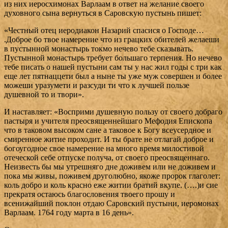
из них иеросхимонах Варлаам в ответ на желание своего
духовного сына вернуться в Саровскую пустынь пишет:
«Честный отец иеродиакон Назарий спасися о Господе…
.Доброе бо твое намерение что из грацких обителей желаеши
в пустынной монастырь токмо нечево тебе ска­зывать.
Пустынной монастырь требует большаго терпе­ния. Но нечево
тебе писать о нашей пустыни сам ты у нас жил годы с три как
еще лет пятнаццети был а ныне ты уже муж совершен и более
можеши уразумети и разсуди ти что к лучшей пользе
душевной то и твори».
И настав­ляет: «Восприми душевную пользу от своего добраго
па­стыря и учителя преосвященнейшаго Мефодия Епископа
что в таковом высоком сане а таковое к Богу всеусердное и
смиренное житие проходит. И ты брате не отлагай доброе и
богоугодное свое намерение на много время милостивой
отеческой себе отпуске получа, от своего преосвященнаго.
Неизвесть бы мы утрешняго дне доживем или не доживем и
пока мы живы, поживем друголюбно, якоже пророк глаголет:
коль добро и коль красно еже житии братий вкупе. (….)и сие
прекратя остаюсь благословения твоего прошу и
всенижайший поклон отдаю Саровский пустыни, иеромонах
Варлаам. 1764 году марта в 16 день».