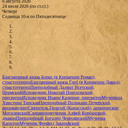
6 августа 2026
24 июля 2026 (по ст.ст.)
Четверг
Седмица 10-я по Пятидесятнице
Благоверный князь Борис (в Крещении Роман),
страстотерпец
Благоверный князь Глеб (в Крещении Давид),
страстотерпец
Преподобный Далмат Исетский,
Пермский
Исповедник Николай Понгильский,
пресвитер
Исповедник Иоанн Калинин, пресвитер
Мученица
Христина Тирская
Преподобный Поликарп Печерский,
архимандрит
Святитель Георгий (Конисский), архиепископ
Могилевский
Священномученик Алфей Корбанский,
диакон
Преподобный Боголеп Черноярский
Мученик
Капитон
Мученик Феофил Закинфский