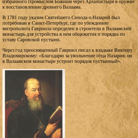
избранного Промыслом Божиим через Архипастыря в оружие
к восстановлению древнего Валаама.
В 1781 году указом Святейшего Синода о.Назарий был
потребован в Санкт-Петербург, где по убеждению
митрополита Гавриила определен в строители в Валаамский
монастырь для устройства в нем общежития и порядка по
уставу Саровской пустыни.
Через год преосвященный Гавриил писал к владыке Виктору
Владимирскому: «Благодарю за увольнение отца Назария; он
в Валаамском монастыре устроит порядок пустынный».