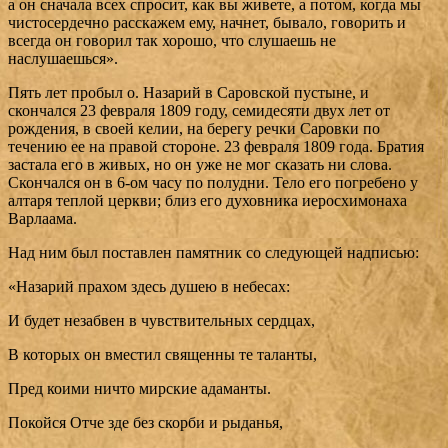
а он сначала всех спросит, как вы живете, а потом, когда мы
чистосердечно расскажем ему, начнет, бывало, говорить и
всегда он говорил так хорошо, что слушаешь не
наслушаешься».
Пять лет пробыл о. Назарий в Саровской пустыне, и
скончался 23 февраля 1809 году, семидесяти двух лет от
рождения, в своей келии, на берегу речки Саровки по
течению ее на правой стороне. 23 февраля 1809 года. Братия
застала его в живых, но он уже не мог сказать ни слова.
Скончался он в 6-ом часу по полудни. Тело его погребено у
алтаря теплой церкви; близ его духовника иеросхимонаха
Варлаама.
Над ним был поставлен памятник со следующей надписью:
«Назарий прахом здесь душею в небесах:
И будет незабвен в чувствительных сердцах,
В которых он вместил священны те таланты,
Пред коими ничто мирские адаманты.
Покойся Отче зде без скорби и рыданья,