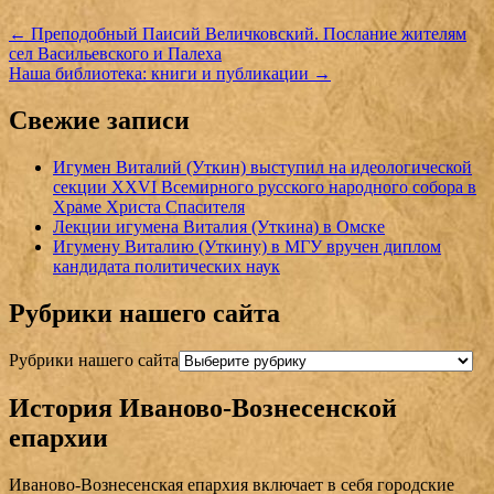
←
Преподобный Паисий Величковский. Послание жителям
сел Васильевского и Палеха
Наша библиотека: книги и публикации
→
Свежие записи
Игумен Виталий (Уткин) выступил на идеологической
секции XXVI Всемирного русского народного собора в
Храме Христа Спасителя
Лекции игумена Виталия (Уткина) в Омске
Игумену Виталию (Уткину) в МГУ вручен диплом
кандидата политических наук
Рубрики нашего сайта
Рубрики нашего сайта
История Иваново-Вознесенской
епархии
Иваново-Вознесенская епархия включает в себя городские