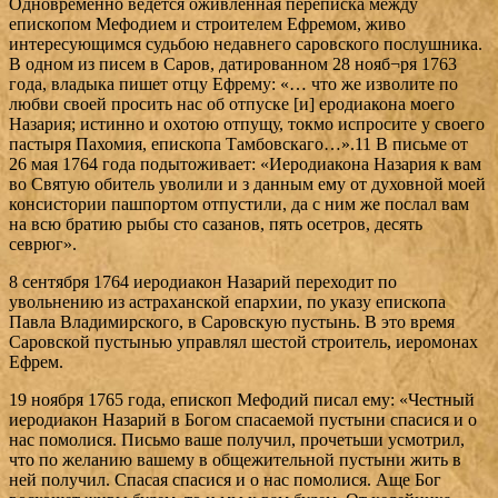
Одновременно ведется оживленная переписка между
епископом Мефодием и строителем Ефремом, живо
интересующимся судьбою недавнего саровского послушника.
В одном из писем в Саров, датированном 28 нояб¬ря 1763
года, владыка пишет отцу Ефрему: «… что же изволите по
любви своей просить нас об отпуске [и] еродиакона моего
Назария; истинно и охотою отпущу, токмо испросите у своего
пастыря Пахомия, епископа Тамбовскаго…».11 В письме от
26 мая 1764 года подытоживает: «Иеродиакона Назария к вам
во Святую обитель уволили и з данным ему от духовной моей
консистории пашпортом отпустили, да с ним же послал вам
на всю братию рыбы сто сазанов, пять осетров, десять
севрюг».
8 сентября 1764 иеродиакон Назарий переходит по
увольнению из астраханской епархии, по указу епископа
Павла Владимирского, в Саровскую пустынь. В это время
Саровской пустынью управлял шестой строитель, иеромонах
Ефрем.
19 ноября 1765 года, епископ Мефодий писал ему: «Честный
иеродиакон Назарий в Богом спасаемой пустыни спасися и о
нас помолися. Письмо ваше получил, прочетьши усмотрил,
что по желанию вашему в общежительной пустыни жить в
ней получил. Спасая спасися и о нас помолися. Аще Бог