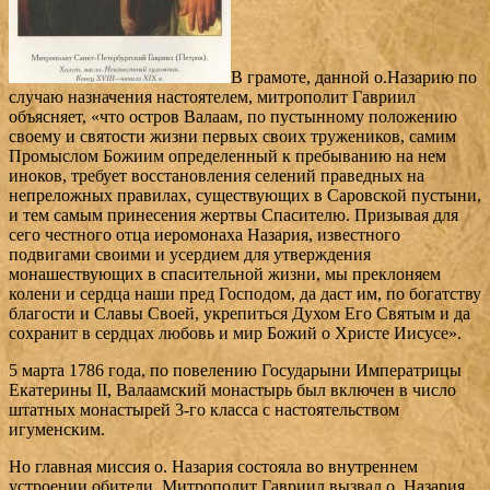
В грамоте, данной о.Назарию по
случаю назначения настоятелем, митрополит Гавриил
объясняет, «что остров Валаам, по пустынному положению
своему и святости жизни первых своих тружеников, самим
Промыслом Божиим определенный к пребыванию на нем
иноков, требует восстановления селений праведных на
непреложных правилах, существующих в Саровской пустыни,
и тем самым принесения жертвы Спасителю. Призывая для
сего честного отца иеромонаха Назария, известного
подвигами своими и усердием для утверждения
монашествующих в спасительной жизни, мы преклоняем
колени и сердца наши пред Господом, да даст им, по богатству
благости и Славы Своей, укрепиться Духом Его Святым и да
сохранит в сердцах любовь и мир Божий о Христе Иисусе».
5 марта 1786 года, по повелению Государыни Императрицы
Екатерины II, Валаамский монастырь был включен в число
штатных монастырей 3-го класса с настоятельством
игуменским.
Но главная миссия о. Назария состояла во внутреннем
устроении обители. Митрополит Гавриил вызвал о. Назария