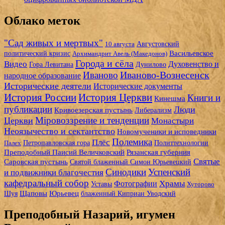
Облако меток
"Сад живых и мертвых"
10 августа
Августовский
Васильевское
политический кризис
Архимандрит Авель (Македонов)
Города и сёла
Видео
Духовенство и
Гора Левитана
Дунилово
Иваново-Вознесенск
Иваново
народное образование
Исторические деятели
Исторические документы
История России
История Церкви
Книги и
Кинешма
публикации
Люди
Кривоезерская пустынь
Либерализм
Мiровоззрение и тенденции
Церкви
Монастыри
Неоязычество и сектантство
Новомученики и исповедники
Полемика
Плёс
Петропавловская гора
Палех
Политтехнологии
Рязанская губерния
Преподобный Паисий Величковский
Святые
Саровская пустынь
Святой блаженный Симон Юрьевецкий
Синодики
Успенский
и подвижники благочестия
кафедральный собор
Фотографии
Храмы
Уставы
Хуторово
Щаповы
Юрьевец
Шуя
блаженный Киприан Уводский
Преподобный Назарий, игумен