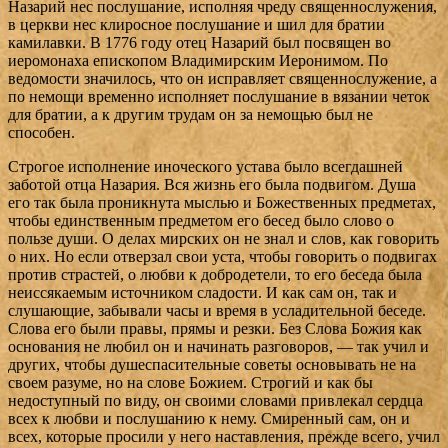
Назарий нес послушание, исполняя чреду священнослужения,
в церкви нес клиросное послушание и шил для братии
камилавки. В 1776 году отец Назарий был посвящен во
иеромонаха епископом Владимирским Иеронимом. По
ведомости значилось, что он исправляет священнослужение, а
по немощи временно исполняет послушание в вязании четок
для братии, а к другим трудам он за немощью был не
способен.
Строгое исполнение иноческого устава было всегдашней
заботой отца Назария. Вся жизнь его была подвигом. Душа
его так была проникнута мыслью и Божественных предметах,
чтобы единственным предметом его бесед было слово о
пользе души. О делах мирских он не знал и слов, как говорить
о них. Но если отверзал свои уста, чтобы говорить о подвигах
против страстей, о любви к добродетели, то его беседа была
неиссякаемым источником сладости. И как сам он, так и
слушающие, забывали часы и время в усладительной беседе.
Слова его были правы, прямы и резки. Без Слова Божия как
основания не любил он и начинать разговоров, — так учил и
других, чтобы душеспасительные советы основывать не на
своем разуме, но на слове Божием. Строгий и как бы
недоступный по виду, он своими словами привлекал сердца
всех к любви и послушанию к нему. Смиренный сам, он и
всех, которые просили у него наставления, прежде всего, учил