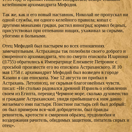
келейником архимандрита Мефодия.
Так же, как и его новый наставник, Николай не пропускал ни
одной службы, ни одного келейного правила; копал с
другими монахами грядки, растил виноград; кормил бедных,
присутствовал при отпевании нищих, ухаживал за сирыми,
убогими и больными.
Отец Мефодий был пастырем во всех отношениях
замечательным. Астраханцы так полюбили своего доброго и
смиренного архимандрита, что по смерти епископа Илариона
(|1755) обратились к Императрице Елизавете Петровне с
просьбой произвести его во епископа Астраханского. И 10
мая 1758 г. архимандрит Мефодий был возведен в городе
Казани в сан епископа. Уже 12 августа он прибыл в
Астрахань. Летописец, не скрывая благоговейных чувств,
писал: «Не столько радовался древний Израиль о избавлении
своем из Египта, перешед Чермное море, сколько духовенство
и граждане Астраханские, увидя прибывшаго к ним давно
желаемаго ими пастыря. Поистине пастырь сей был добрый:
он был примером вся¬кой добродетели, был правды
ревнитель, кротости и смирения образец, трудолюбия и
воздержания рачитель, обидимых защитник, питатель сирых и
отец».