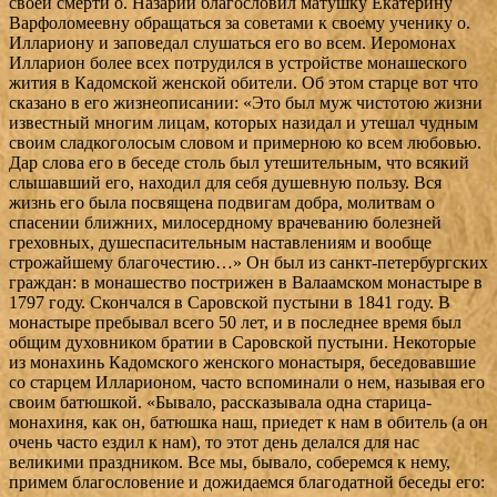
своей смерти о. Назарий благословил матушку Екатерину
Варфоломеевну обращаться за советами к своему ученику о.
Иллариону и заповедал слушаться его во всем. Иеромонах
Илларион более всех потрудился в устройстве монашеского
жития в Кадомской женской обители. Об этом старце вот что
сказано в его жизнеописании: «Это был муж чистотою жизни
известный многим лицам, которых назидал и утешал чудным
своим сладкоголосым словом и примерною ко всем любовью.
Дар слова его в беседе столь был утешительным, что всякий
слышавший его, находил для себя душевную пользу. Вся
жизнь его была посвящена подвигам добра, молитвам о
спасении ближних, милосердному врачеванию болезней
греховных, душеспасительным наставлениям и вообще
строжайшему благочестию…» Он был из санкт-петербургских
граждан: в монашество пострижен в Валаамском монастыре в
1797 году. Скончался в Саровской пустыни в 1841 году. В
монастыре пребывал всего 50 лет, и в последнее время был
общим духовником братии в Саровской пустыни. Некоторые
из монахинь Кадомского женского монастыря, беседовавшие
со старцем Илларионом, часто вспоминали о нем, называя его
своим батюшкой. «Бывало, рассказывала одна старица-
монахиня, как он, батюшка наш, приедет к нам в обитель (а он
очень часто ездил к нам), то этот день делался для нас
великими праздником. Все мы, бывало, соберемся к нему,
примем благословение и дожидаемся благодатной беседы его: