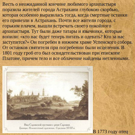
Весть о неожиданной кончине любимого архипастыря
поразила жителей города Астрахани глубокою скорбью,
которая особенно выразилась тогда, когда смертные останки
его привезли в Астрахань. Почти все жители города, с
горьким плачем, вышли встречать своего покойного
архипастыря. Тут были даже татары и язычники, которые
вопили: «кто нас будет теперь питать и одевать? Кто за нас
заступится?» Он погребен в нижнем храме Успенского собора.
От останков святителя при погребении были исцеления. В
1801 году гроб его был освидетельствован при епископе
Платоне, причем тело и все облачение найдены нетленными.
В 1773 году отец