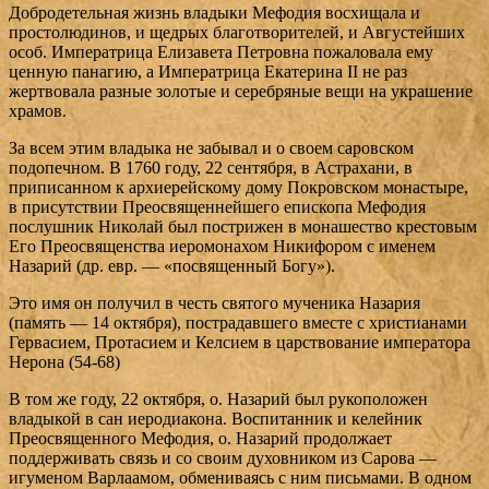
Добродетельная жизнь владыки Мефодия восхищала и
простолюдинов, и щедрых благотворителей, и Августейших
особ. Императрица Елизавета Петровна пожаловала ему
ценную панагию, а Императрица Екатерина II не раз
жертвовала разные золотые и серебряные вещи на украшение
храмов.
За всем этим владыка не забывал и о своем саровском
подопечном. В 1760 году, 22 сентября, в Астрахани, в
приписанном к архиерейскому дому Покровском монастыре,
в присутствии Преосвященнейшего епископа Мефодия
послушник Николай был пострижен в монашество крестовым
Его Преосвященства иеромонахом Никифором с именем
Назарий (др. евр. — «посвященный Богу»).
Это имя он получил в честь святого мученика Назария
(память — 14 октября), пострадавшего вместе с христианами
Гервасием, Протасием и Келсием в царствование императора
Нерона (54-68)
В том же году, 22 октября, о. Назарий был рукоположен
владыкой в сан иеродиакона. Воспитанник и келейник
Преосвященного Мефодия, о. Назарий продолжает
поддерживать связь и со своим духовником из Сарова —
игуменом Варлаамом, обмениваясь с ним письмами. В одном