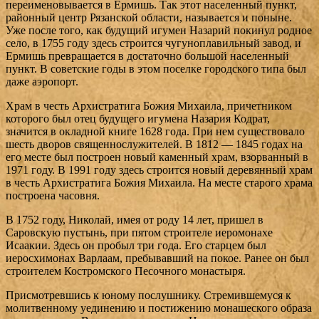
переименовывается в Ермишь. Так этот населенный пункт,
районный центр Рязанской области, называется и поныне.
Уже после того, как будущий игумен Назарий покинул родное
село, в 1755 году здесь строится чугуноплавильный завод, и
Ермишь превращается в достаточно большой населенный
пункт. В советские годы в этом поселке городского типа был
даже аэропорт.
Храм в честь Архистратига Божия Михаила, причетником
которого был отец будущего игумена Назария Кодрат,
значится в окладной книге 1628 года. При нем существовало
шесть дворов священнослужителей. В 1812 — 1845 годах на
его месте был построен новый каменный храм, взорванный в
1971 году. В 1991 году здесь строится новый деревянный храм
в честь Архистратига Божия Михаила. На месте старого храма
построена часовня.
В 1752 году, Николай, имея от роду 14 лет, пришел в
Саровскую пустынь, при пятом строителе иеромонахе
Исаакии. Здесь он пробыл три года. Его старцем был
иеросхимонах Варлаам, пребывавший на покое. Ранее он был
строителем Костромского Песочного монастыря.
Присмотревшись к юному послушнику. Стремившемуся к
молитвенному уединению и постижению монашеского образа