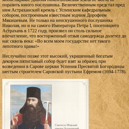
поразить юного послушника. Величественным предстал пред
ним Астраханский кремль с Успенским кафедральным
собором, построенным известным зодчим Дорофеем
Мякишевым. Не только на неискушенного послушника
Николая, но и на самого Императора Петра I, посетившего
Астрахань в 1722 году, произвел он столь сильное
впечатление, что восторженный отзыв самодержца долетел до
нас сквозь века: «Во всем моем государстве нет такого
лепотного храма!»
Неслучайно позже этот высокий, украшенный богатым
декором пятиглавый собор будет взят за образец при
возведении в Сарове церкви Успения Пресвятой Богородицы
шестым строителем Саровской пустыни Ефремом (1694-1778).